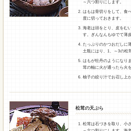
～六つ割りにします。
はもは骨切りをして、食
度に切っておきます。
海老は頭をとり、皮をむ
す。ぎんなんもゆでて薄
たっぷりのかつおだしに
土瓶にはり、1、～3の松
はもが牡丹のようになり
茸の軸に火が通ったら火
柚子の絞り汁でお召し上
松茸の天ぷら
松茸は石づきを取り、小
～六つ割りにします。海