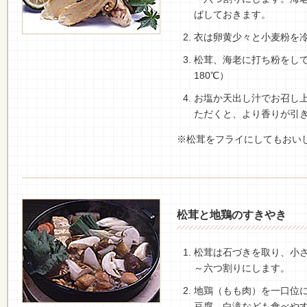
ばしておきます。
衣は卵黄少々と小麦粉を
松茸、海老に打ち粉をして
180℃）
お塩か天出し汁でお召し
ただくと、より香りが引
※松茸をフライにしてもおい
松茸と地鶏のすきやき
松茸は石づきを取り、小
～六つ割りにします。
地鶏（もも肉）を一口位
豆腐、白滝なども食べや