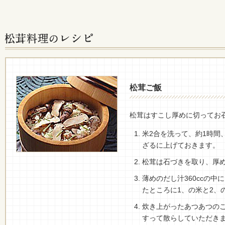
松茸ご飯
松茸はすこし厚めに切ってお
米2合を洗って、約1時間
ざるに上げておきます。
松茸は石づきを取り、厚
薄めのだし汁360ccの中
たところに1、の米と2、
炊き上がったあつあつの
すって散らしていただき