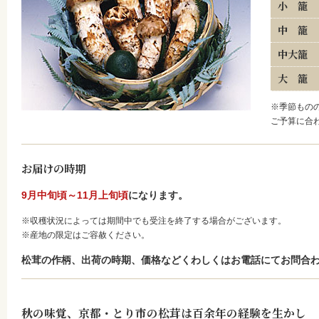
小 籠
中 籠
中大籠
大 籠
※季節もの
ご予算に合
お届けの時期
9月中旬頃～11月上旬頃
になります。
※収穫状況によっては期間中でも受注を終了する場合がございます。
※産地の限定はご容赦ください。
松茸の作柄、出荷の時期、価格などくわしくはお電話にてお問合
秋の味覚、京都・とり市の松茸は百余年の経験を生かし