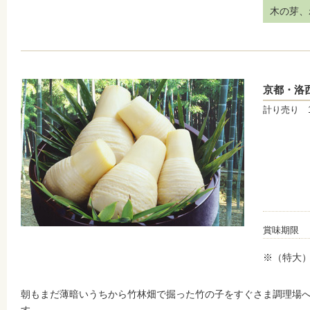
木の芽、
京都・洛
計り売り 
賞味期限
※（特大
朝もまだ薄暗いうちから竹林畑で掘った竹の子をすぐさま調理場
す。