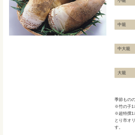
小籠
中籠
中大籠
大籠
季節もの
※竹の子1
※超特撰1
とり市オ
す。