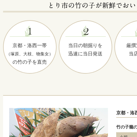
京都・洛西一帯
当日の朝掘りを
厳撰
迅速に当日発送
当
（塚原、大枝、物集女）
の竹の子を直売
京都・洛
竹の子籠