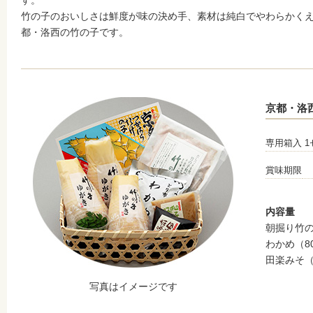
竹の子のおいしさは鮮度が味の決め手、素材は純白でやわらかく
都・洛西の竹の子です。
京都・洛
専用箱入 1
賞味期限
内容量
朝掘り竹の
わかめ（8
田楽みそ（
写真はイメージです