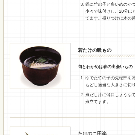
鍋に竹の子と多いめのか
少々で味付けし、20分ほ
てます。盛りつけに木の
若たけの吸もの
旬とわかめは春の出会いもの
ゆでた竹の子の先端部を
もどし適当な大きさに切
煮だし汁に薄口しょうゆで
煮立てます。
たけのこ田楽