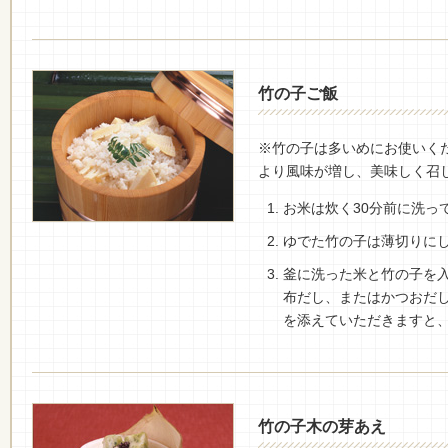
竹の子ご飯
※竹の子は多いめにお使いく
より風味が増し、美味しく召
お米は炊く30分前に洗っ
ゆでた竹の子は薄切りに
釜に洗った米と竹の子を
布だし、またはかつおだし
を添えていただきますと
竹の子木の芽あえ