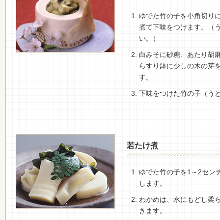
ゆでた竹の子を小角切り
煮て下味をつけます。（
い。）
白みそに砂糖、あたり胡
らすり鉢に少しの木の芽
す。
下味をつけた竹の子（う
若たけ煮
ゆでた竹の子を1～2セン
します。
わかめは、水にもどし柔
きます。